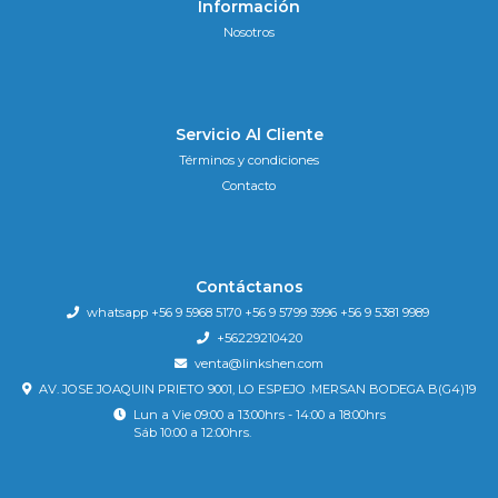
Información
Nosotros
Servicio Al Cliente
Términos y condiciones
Contacto
Contáctanos
whatsapp +56 9 5968 5170 +56 9 5799 3996 +56 9 5381 9989
+56229210420
venta@linkshen.com
AV. JOSE JOAQUIN PRIETO 9001, LO ESPEJO .MERSAN BODEGA B(G4)19
Lun a Vie 09:00 a 13:00hrs - 14:00 a 18:00hrs
Sáb 10:00 a 12:00hrs.