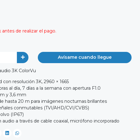
antes de realizar el pago.
Avísame cuando llegue
 audio 3K ColorVu
d con resolución 3K, 2960 × 1665
as al día, 7 días a la semana con apertura F1.0
 mm y 3,6 mm
 de hasta 20 m para imágenes nocturnas brillantes
señales conmutables (TVI/AHD/CVI/CVBS)
polvo (IP67)
n audio a través de cable coaxial, micrófono incorporado