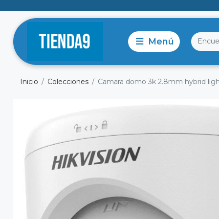
Inicio
Colecciones
Camara domo 3k 2.8mm hybrid light