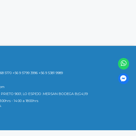
8 5170 +56 9 5799 3996 +56 9 5381 9989
com
 PRIETO 9001, LO ESPEJO .MERSAN BODEGA B(G4)19
3:00hrs - 14:00 a 18:00hrs
s.