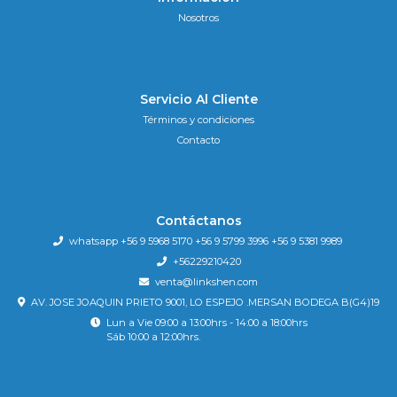
Nosotros
Servicio Al Cliente
Términos y condiciones
Contacto
Contáctanos
whatsapp +56 9 5968 5170 +56 9 5799 3996 +56 9 5381 9989
+56229210420
venta@linkshen.com
AV. JOSE JOAQUIN PRIETO 9001, LO ESPEJO .MERSAN BODEGA B(G4)19
Lun a Vie 09:00 a 13:00hrs - 14:00 a 18:00hrs
Sáb 10:00 a 12:00hrs.