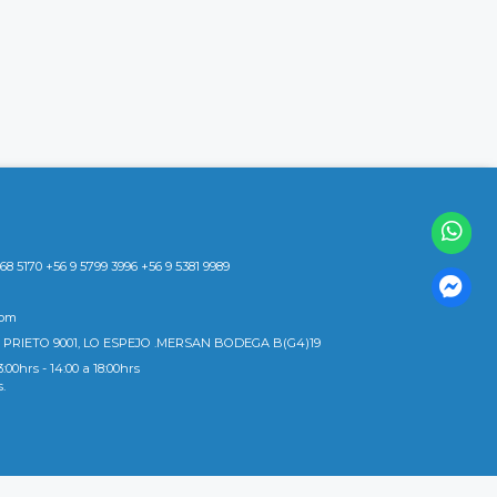
8 5170 +56 9 5799 3996 +56 9 5381 9989
com
 PRIETO 9001, LO ESPEJO .MERSAN BODEGA B(G4)19
3:00hrs - 14:00 a 18:00hrs
s.