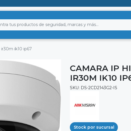
ir30m ik10 ip67
CAMARA IP H
IR30M IK10 IP
SKU: DS-2CD2143G2-IS
Stock por sucursal