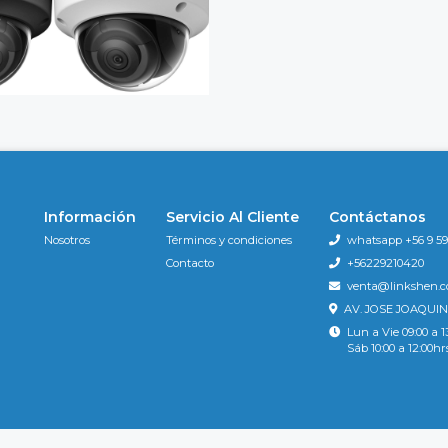
Información
Servicio Al Cliente
Contáctanos
Nosotros
Términos y condiciones
whatsapp +56 9 596
Contacto
+56229210420
venta@linkshen.
AV. JOSE JOAQUIN
Lun a Vie 09:00 a 1
Sáb 10:00 a 12:00hr