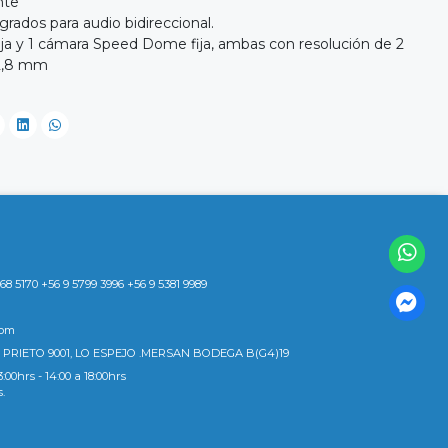
nte
grados para audio bidireccional.
fija y 1 cámara Speed Dome fija, ambas con resolución de 2
 2,8 mm
8 5170 +56 9 5799 3996 +56 9 5381 9989
com
 PRIETO 9001, LO ESPEJO .MERSAN BODEGA B(G4)19
3:00hrs - 14:00 a 18:00hrs
s.