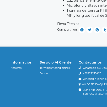
Luz blanca e IR intelige
Micrófono y altavoz inte
1 cámara de torreta PT 
MP y longitud focal de
Ficha Técnica
Compartir en:
Información
Servicio Al Cliente
Contáctanos
Nosotros
Términos y condiciones
whatsapp +56 9 596
Contacto
+56229210420
venta@linkshen.
AV. JOSE JOAQUIN
Lun a Vie 09:00 a 1
Sáb 10:00 a 12:00hr