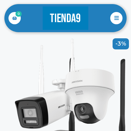
0
-3%