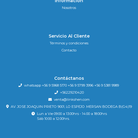
Información
Nosotros
Servicio Al Cliente
Términos y condiciones
Contacto
Contáctanos
whatsapp +56 9 5968 5170 +56 9 5799 3996 +56 9 5381 9989
+56229210420
venta@linkshen.com
AV. JOSE JOAQUIN PRIETO 9001, LO ESPEJO .MERSAN BODEGA B(G4)19
Lun a Vie 09:00 a 13:00hrs - 14:00 a 18:00hrs
Sáb 10:00 a 12:00hrs.