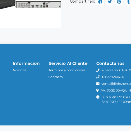
Compartir en:
Información
Servicio Al Cliente
Contáctanos
Nosotros
Términos y condiciones
whatsapp +56 9 596
Contacto
+56229210420
venta@linkshen.
AV. JOSE JOAQUIN
Lun a Vie 09:00 a 1
Sáb 10:00 a 12:00hr