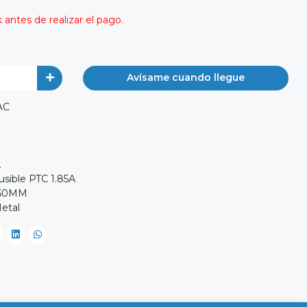
antes de realizar el pago.
Avísame cuando llegue
AC
A
usible PTC 1.85А
х60MM
Metal