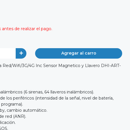
antes de realizar el pago.
Agregar al carro
a Red/Wifi/3G/4G Inc Sensor Magnetico y Llavero DHI-ART-
alámbricos (6 sirenas, 64 llaveros inalámbricos).
de los periféricos (intensidad de la señal, nivel de batería,
l programa).
dby, cambio automático.
de red (ANR).
icación.
SOS.