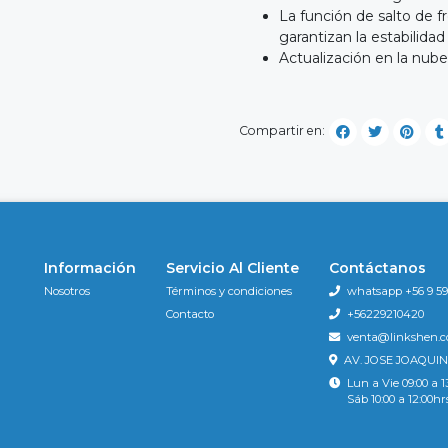
La función de salto de f
garantizan la estabilida
Actualización en la nube
Compartir en:
Información
Servicio Al Cliente
Contáctanos
Nosotros
Términos y condiciones
whatsapp +56 9 596
Contacto
+56229210420
venta@linkshen.
AV. JOSE JOAQUIN
Lun a Vie 09:00 a 1
Sáb 10:00 a 12:00hr