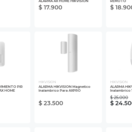
ALARMA AX HOME HIKVISION
REMOTO
$ 17.900
$ 18.90
HIKVISION
HIKVISION
IMIENTO PIR
ALARMA HIKVISION Magnetico
ALARMA HIKV
 AX HOME
Inalambrico Para AXPRO
Inalambrico
$ 25.000
$ 23.500
$ 24.5