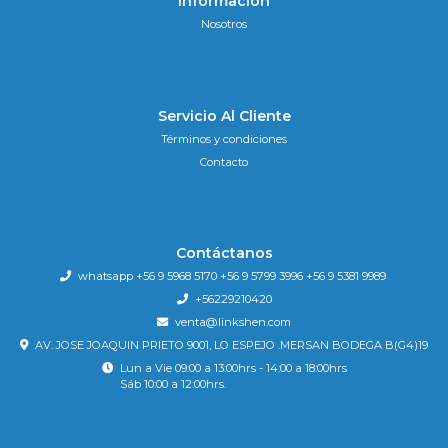
Información
Nosotros
Servicio Al Cliente
Términos y condiciones
Contacto
Contáctanos
whatsapp +56 9 5968 5170 +56 9 5799 3996 +56 9 5381 9989
+56229210420
venta@linkshen.com
AV. JOSE JOAQUIN PRIETO 9001, LO ESPEJO .MERSAN BODEGA B(G4)19
Lun a Vie 09:00 a 13:00hrs - 14:00 a 18:00hrs
Sáb 10:00 a 12:00hrs.