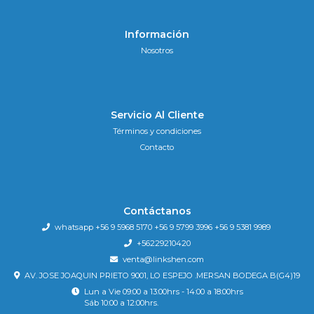
Información
Nosotros
Servicio Al Cliente
Términos y condiciones
Contacto
Contáctanos
whatsapp +56 9 5968 5170 +56 9 5799 3996 +56 9 5381 9989
+56229210420
venta@linkshen.com
AV. JOSE JOAQUIN PRIETO 9001, LO ESPEJO .MERSAN BODEGA B(G4)19
Lun a Vie 09:00 a 13:00hrs - 14:00 a 18:00hrs
Sáb 10:00 a 12:00hrs.