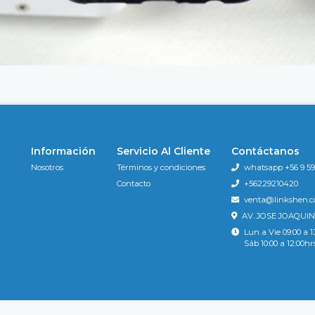
Información
Servicio Al Cliente
Contáctanos
Nosotros
Términos y condiciones
whatsapp +56 9 596
Contacto
+56229210420
venta@linkshen.
AV. JOSE JOAQUIN
Lun a Vie 09:00 a 1
Sáb 10:00 a 12:00hr