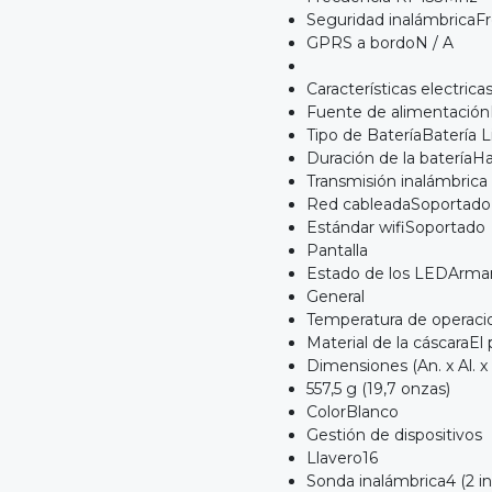
Seguridad inalámbricaF
GPRS a bordoN / A
Características electrica
Fuente de alimentación
Tipo de BateríaBatería L
Duración de la bateríaHa
Transmisión inalámbrica
Red cableadaSoportado
Estándar wifiSoportado
Pantalla
Estado de los LEDArmar/
General
Temperatura de operacio
Material de la cáscaraEl 
Dimensiones (An. x Al. x
557,5 g (19,7 onzas)
ColorBlanco
Gestión de dispositivos
Llavero16
Sonda inalámbrica4 (2 i