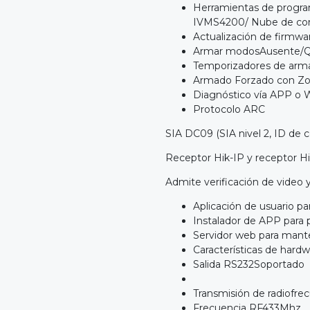
Herramientas de progr
IVMS4200/ Nube de co
Actualización de firm
Armar modosAusente/Q
Temporizadores de arm
Armado Forzado con Zo
Diagnóstico vía APP o
Protocolo ARC
SIA DC09 (SIA nivel 2, ID de 
Receptor Hik-IP y receptor H
Admite verificación de video 
Aplicación de usuario p
Instalador de APP para
Servidor web para mante
Características de hard
Salida RS232Soportado
Transmisión de radiofre
Frecuencia RF433Mhz