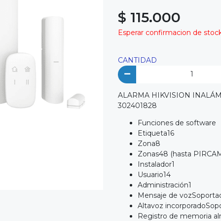
$ 115.000
Esperar confirmacion de stock 
CANTIDAD
ALARMA HIKVISION INALÁMB
302401828
Funciones de software
Etiqueta16
Zona8
Zonas48 (hasta PIRCA
Instalador1
Usuario14
Administración1
Mensaje de vozSoporta
Altavoz incorporadoSop
Registro de memoria 