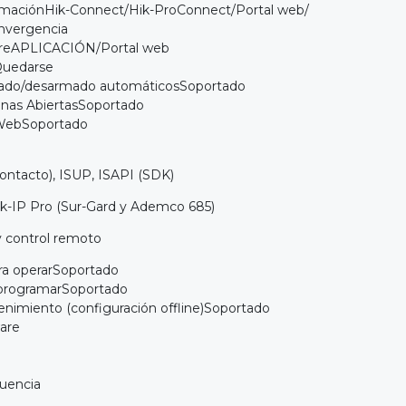
amaciónHik-Connect/Hik-ProConnect/Portal web/
nvergencia
wareAPLICACIÓN/Portal web
uedarse
ado/desarmado automáticosSoportado
nas AbiertasSoportado
 WebSoportado
contacto), ISUP, ISAPI (SDK)
ik-IP Pro (Sur-Gard y Ademco 685)
y control remoto
ara operarSoportado
 programarSoportado
nimiento (configuración offline)Soportado
ware
cuencia