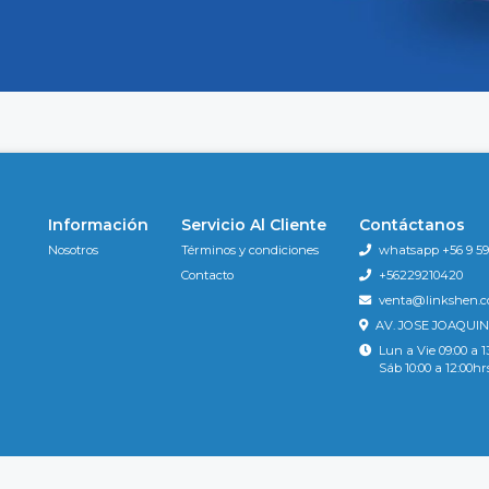
Información
Servicio Al Cliente
Contáctanos
Nosotros
Términos y condiciones
whatsapp +56 9 596
Contacto
+56229210420
venta@linkshen.
AV. JOSE JOAQUIN
Lun a Vie 09:00 a 1
Sáb 10:00 a 12:00hr
Tienda9 © 2026
Creado por
Bsale